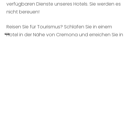
verfügbaren Dienste unseres Hotels. Sie werden es
nicht bereuen!
Reisen Sie für Tourismus? Schlafen Sie in einem
Hotel in der Nähe von Cremona und erreichen Sie in
wenigen Minuten die Innenstadt und die
wichtigsten Sehenswürdigkeiten.
Suchen Sie nach einem Hotel in Pontevico?
★ ★ ★