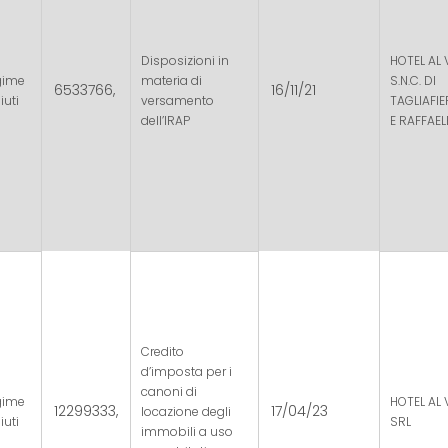
Disposizioni in
HOTEL AL 
gime
materia di
S.N.C. DI
6533766,
16/11/21
iuti
versamento
TAGLIAFI
dell’IRAP
E RAFFAEL
Credito
d’imposta per i
canoni di
gime
HOTEL AL 
12299333,
17/04/23
locazione degli
iuti
SRL
immobili a uso