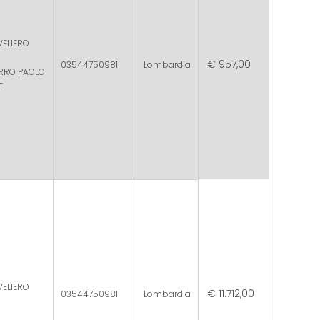
VELIERO
€ 957,00
03544750981
Lombardia
ERRO PAOLO
E
VELIERO
€ 11.712,00
03544750981
Lombardia