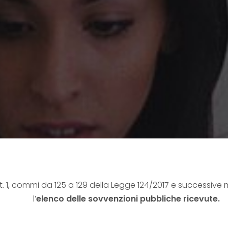
. 1, commi da 125 a 129 della Legge 124/2017 e successive 
l’
elenco delle sovvenzioni pubbliche ricevute.