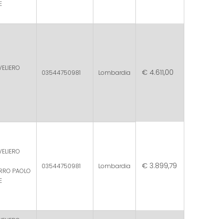
E
VELIERO
€ 4.611,00
03544750981
Lombardia
VELIERO
€ 3.899,79
03544750981
Lombardia
ERRO PAOLO
E