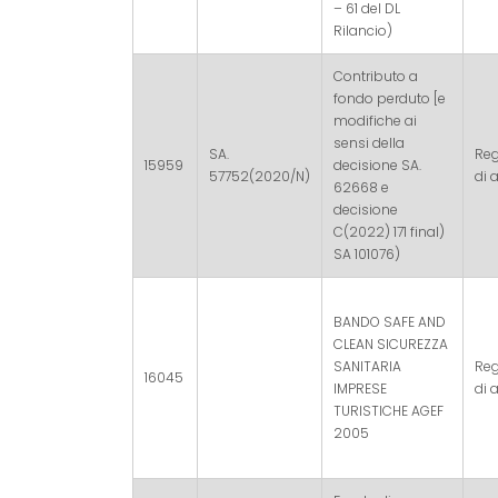
– 61 del DL
Rilancio)
Contributo a
fondo perduto [e
modifiche ai
sensi della
SA.
Re
15959
decisione SA.
57752(2020/N)
di a
62668 e
decisione
C(2022) 171 final)
SA 101076)
BANDO SAFE AND
CLEAN SICUREZZA
SANITARIA
Re
16045
IMPRESE
di a
TURISTICHE AGEF
2005