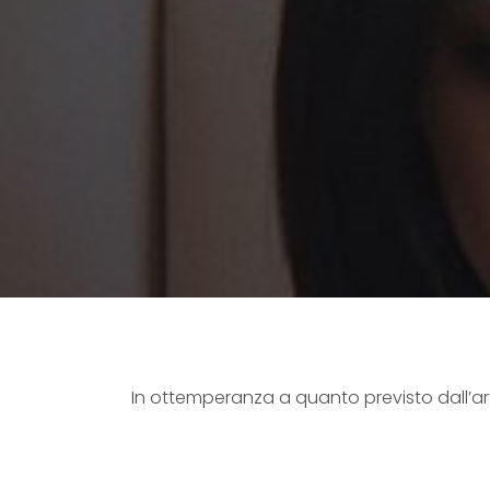
In ottemperanza a quanto previsto dall’art