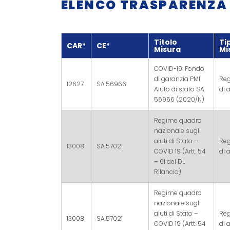
ELENCO TRASPARENZA A
Titolo
Ti
CAR*
CE*
Misura
Mi
COVID-19: Fondo
di garanzia PMI
Re
12627
SA.56966
Aiuto di stato SA.
di a
56966 (2020/N)
Regime quadro
nazionale sugli
aiuti di Stato –
Re
13008
SA.57021
COVID 19 (Artt. 54
di a
– 61 del DL
Rilancio)
Regime quadro
nazionale sugli
aiuti di Stato –
Re
13008
SA.57021
COVID 19 (Artt. 54
di a