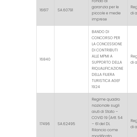
Fondo di
garanzia per le
Re
16617
SA.60791
piccole e medie
di a
imprese
BANDO DI
CONCORSO PER
LA CONCESSIONE
DI CONTRIBUTI
ALLE MPMI A
Re
16840
SUPPORTO DELLA
di a
RIQUALIFICAZIONE
DELLA FILIERA
TURISTICA AGEF
1924
Regime quadro
nazionale sugli
aiuti di Stato –
COVID 19 (Artt. 54
Re
17496
SA.62495
– 61 del DL
di a
Rilancio come
modificato