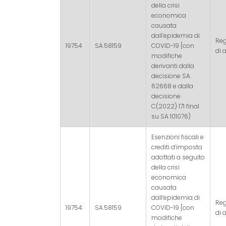
della crisi
economica
causata
dall’epidemia di
Re
19754
SA.58159
COVID-19 [con
di a
modifiche
derivanti dalla
decisione SA.
62668 e dalla
decisione
C(2022) 171 final
su SA 101076)
Esenzioni fiscali e
crediti d’imposta
adottati a seguito
della crisi
economica
causata
dall’epidemia di
Re
19754
SA.58159
COVID-19 [con
di a
modifiche