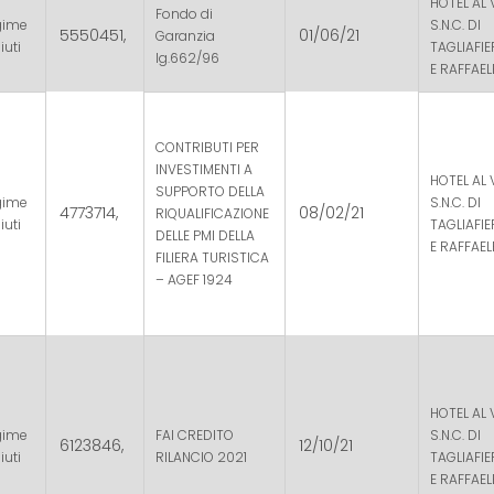
HOTEL AL 
Fondo di
gime
S.N.C. DI
5550451,
01/06/21
Garanzia
iuti
TAGLIAFI
lg.662/96
E RAFFAEL
CONTRIBUTI PER
INVESTIMENTI A
HOTEL AL 
SUPPORTO DELLA
gime
S.N.C. DI
4773714,
08/02/21
RIQUALIFICAZIONE
iuti
TAGLIAFI
DELLE PMI DELLA
E RAFFAEL
FILIERA TURISTICA
– AGEF 1924
HOTEL AL 
gime
FAI CREDITO
S.N.C. DI
6123846,
12/10/21
iuti
RILANCIO 2021
TAGLIAFI
E RAFFAEL