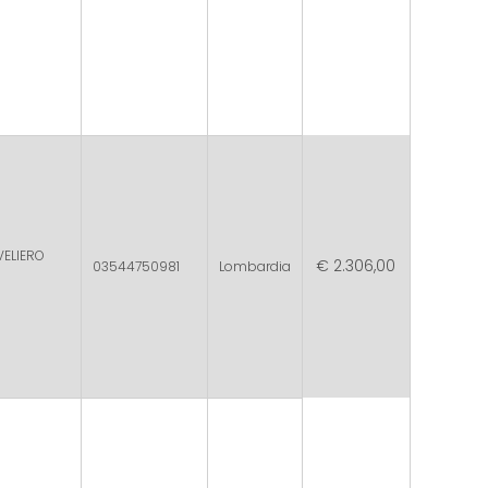
VELIERO
€ 2.306,00
03544750981
Lombardia