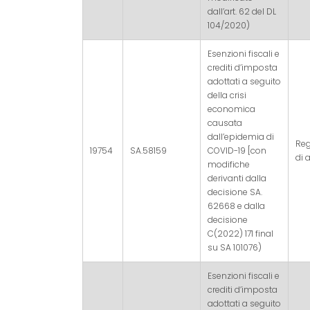
dall’art. 62 del DL
104/2020)
Esenzioni fiscali e
crediti d’imposta
adottati a seguito
della crisi
economica
causata
dall’epidemia di
Re
19754
SA.58159
COVID-19 [con
di a
modifiche
derivanti dalla
decisione SA.
62668 e dalla
decisione
C(2022) 171 final
su SA 101076)
Esenzioni fiscali e
crediti d’imposta
adottati a seguito