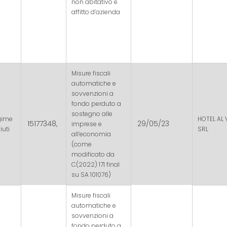
non abitativo e
affitto d’azienda
Misure fiscali
automatiche e
sovvenzioni a
fondo perduto a
sostegno alle
gime
HOTEL AL 
15177348,
29/05/23
imprese e
iuti
SRL
all’economia
(come
modificato da
C(2022) 171 final
su SA 101076)
Misure fiscali
automatiche e
sovvenzioni a
fondo perduto a