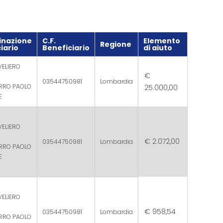
nazione
C.F.
Elemento
Regione
iario
Beneficiario
di aiuto
VELIERO
€
03544750981
Lombardia
ERRO PAOLO
25.000,00
E
VELIERO
€ 2.072,00
03544750981
Lombardia
ERRO PAOLO
E
VELIERO
€ 958,54
03544750981
Lombardia
ERRO PAOLO