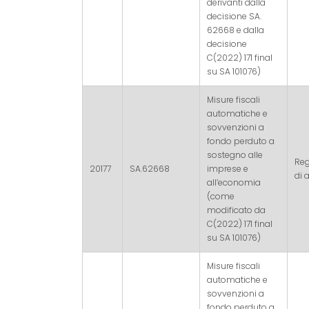
derivanti dalla
decisione SA.
62668 e dalla
decisione
C(2022) 171 final
su SA 101076)
Misure fiscali
automatiche e
sovvenzioni a
fondo perduto a
sostegno alle
Re
20177
SA.62668
imprese e
di a
all’economia
(come
modificato da
C(2022) 171 final
su SA 101076)
Misure fiscali
automatiche e
sovvenzioni a
fondo perduto a