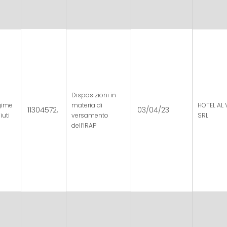
Disposizioni in
gime
materia di
HOTEL AL 
11304572,
03/04/23
iuti
versamento
SRL
dell’IRAP