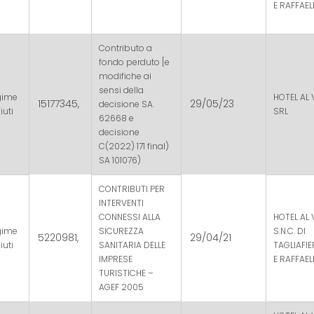
E RAFFAEL
Contributo a
fondo perduto [e
modifiche ai
sensi della
gime
HOTEL AL 
15177345,
29/05/23
decisione SA.
iuti
SRL
62668 e
decisione
C(2022) 171 final)
SA 101076)
CONTRIBUTI PER
INTERVENTI
CONNESSI ALLA
HOTEL AL 
gime
SICUREZZA
S.N.C. DI
5220981,
29/04/21
iuti
SANITARIA DELLE
TAGLIAFI
IMPRESE
E RAFFAEL
TURISTICHE –
AGEF 2005