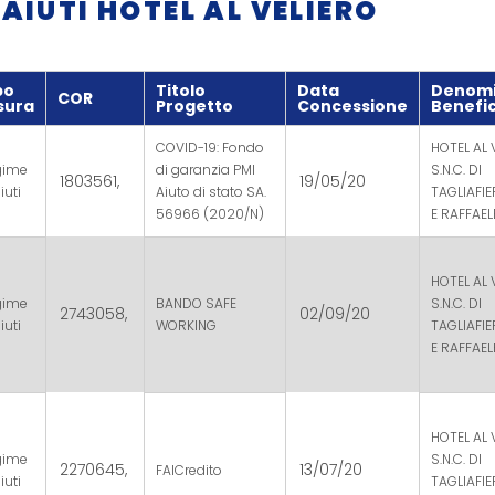
IUTI HOTEL AL VELIERO
po
Titolo
Data
Denomi
COR
sura
Progetto
Concessione
Benefic
COVID-19: Fondo
HOTEL AL 
gime
di garanzia PMI
S.N.C. DI
1803561,
19/05/20
iuti
Aiuto di stato SA.
TAGLIAFI
56966 (2020/N)
E RAFFAEL
HOTEL AL 
gime
BANDO SAFE
S.N.C. DI
2743058,
02/09/20
iuti
WORKING
TAGLIAFI
E RAFFAEL
HOTEL AL 
gime
S.N.C. DI
2270645,
13/07/20
FAICredito
iuti
TAGLIAFI