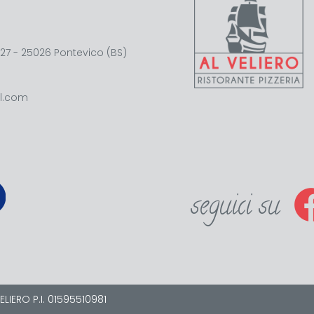
27 - 25026 Pontevico (BS)
il.com
seguici su
ELIERO P.I. 01595510981