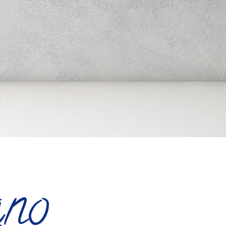
miglior prezzo garantito*
€ 80
€ 85
invece di
PRENOTA ORA
ano