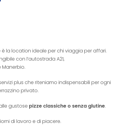
e è la location ideale per chi viaggia per affari.
gibile con l’autostrada A21,
e Manerbio.
vizi plus che riteniamo indispensabili per ogni
rrazzino privato.
e alle gustose
pizze classiche o senza glutine
.
iorni di lavoro e di piacere.