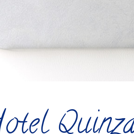
H
otel Quinz