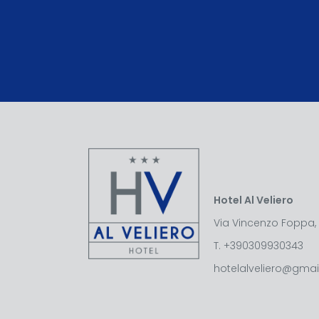
Hotel Al Veliero
Via Vincenzo Foppa, 
T.
+390309930343
hotelalveliero@gma