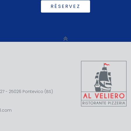
RÉSERVEZ
27 - 25026 Pontevico (BS)
il.com