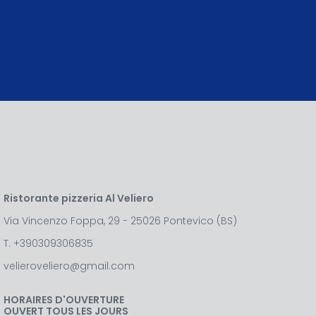
Ristorante pizzeria Al Veliero
Via Vincenzo Foppa, 29 - 25026 Pontevico (BS)
T.
+390309306835
velieroveliero@gmail.com
HORAIRES D'OUVERTURE
OUVERT TOUS LES JOURS