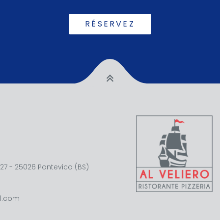
RÉSERVEZ
27 - 25026 Pontevico (BS)
il.com