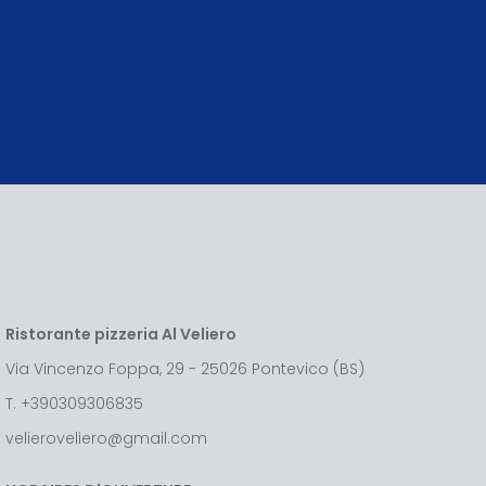
Ristorante pizzeria Al Veliero
Via Vincenzo Foppa, 29 - 25026 Pontevico (BS)
T.
+390309306835
velieroveliero@gmail.com