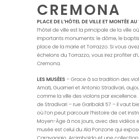
CREMONA
PLACE DE L’HÔTEL DE VILLE ET MONTÉE A
l’hôtel de ville est la principale de la ville 
importants monuments: le dôme, le baptist
place de la marie et Torrazzo. Si vous ave
échelons du Torrazzo, vous irez profiter 
Cremona.
LES MUSÉES
– Grace à sa tradition des vi
Amati, Guarneri et Antonio Stradivari, au
comme la ville des violons par excellence.
de Stradivari – rue Garibaldi 57 – il vaut bi
où l’on peut parcourir l’histoire de cet in
Moyen-Âge à nos jours, avec des vidéos et 
musée est celui du Ala Ponzone qui expo
Caravaggio, Arcimboldo et une collection 