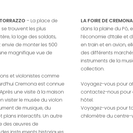
U TORRAZZO
– La place de
LA FOIRE DE CREMONA
où se trouvent les plus
dans la plaine du Pô, 
ère, la loge des soldats,
l’économie d’Italie et 
z envie de monter les 500
en train et en avion, 
d’une magnifique vue de
des différents marché
instruments de la musiq
collection.
olons et violonistes comme
jourd’hui Cremona est connue
Voyagez-vous pour aff
 Après une visite à la maison
contactez-nous pour av
en visiter le musée du violon
hôtel.
strument de musique, du
Voyagez-vous pour to
plans interactifs. Un autre
chilomètre du centre-vi
se des œuvres de
des instruments historiques