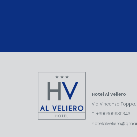
Hotel Al Veliero
Via Vincenzo Foppa, 
T.
+390309930343
hotelalveliero@gma