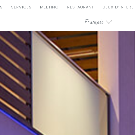
S
SERVICES
MEETING
RESTAURANT
LIEUX D’INTERE
ION
Français
LE